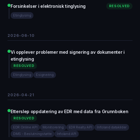
Forsinkelser i elektronisk tinglysing
RESOLVED
Etinglysing
2026-06-10
Vi opplever problemer med signering av dokumenter i
etinglysing
RESOLVED
Etinglysing
Esignering
2026-04-21
Etterslep oppdatering av EDR med data fra Grunnboken
RESOLVED
EDR Online API
Monitorering
EDR Realty API
Infoland datakilder
DMS - Beslutningstøtte
Infoland API