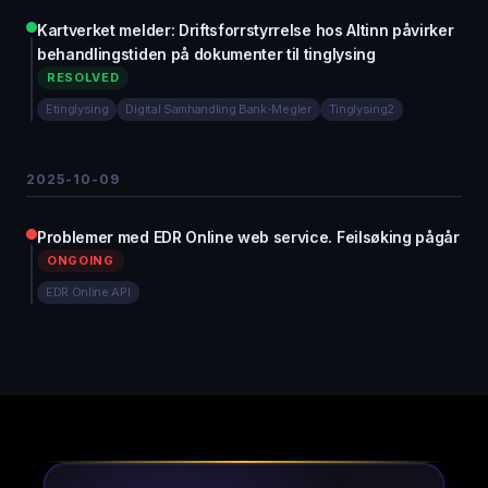
Kartverket melder: Driftsforrstyrrelse hos Altinn påvirker
behandlingstiden på dokumenter til tinglysing
RESOLVED
Etinglysing
Digital Samhandling Bank-Megler
Tinglysing2
2025-10-09
Problemer med EDR Online web service. Feilsøking pågår
ONGOING
EDR Online API