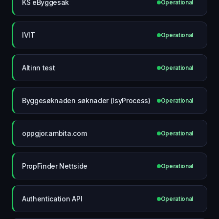
KS eByggesak
Operational
IVIT
Operational
Altinn test
Operational
Byggesøknaden søknader (IsyProcess)
Operational
oppgjor.ambita.com
Operational
PropFinder Nettside
Operational
Authentication API
Operational