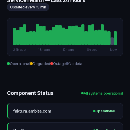
Service Health — Last 24 Hours
Updated every 15 min
24h ago
18h ago
12h ago
6h ago
Now
Operational
Degraded
Outage
No data
Component Status
All systems operational
faktura.ambita.com
Operational