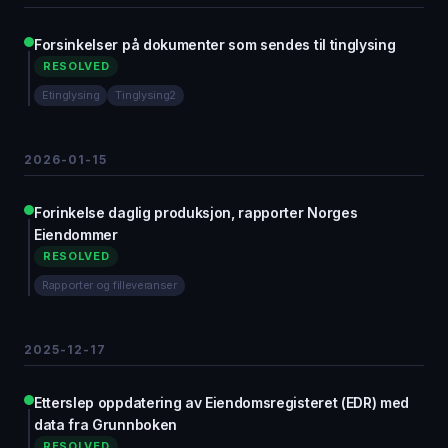
Forsinkelser på dokumenter som sendes til tinglysing
RESOLVED
Etinglysing
Tinglysing2
2026-01-15
Forinkelse daglig produksjon, rapporter Norges
Eiendommer
RESOLVED
Rapporter og filleveranser
2025-12-17
Etterslep oppdatering av Eiendomsregisteret (EDR) med
data fra Grunnboken
RESOLVED