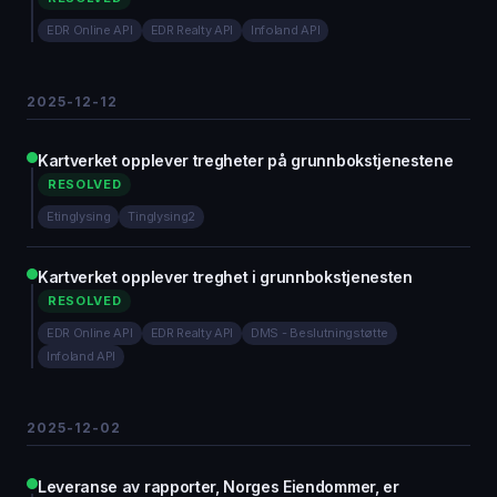
EDR Online API
EDR Realty API
Infoland API
2025-12-12
Kartverket opplever tregheter på grunnbokstjenestene
RESOLVED
Etinglysing
Tinglysing2
Kartverket opplever treghet i grunnbokstjenesten
RESOLVED
EDR Online API
EDR Realty API
DMS - Beslutningstøtte
Infoland API
2025-12-02
Leveranse av rapporter, Norges Eiendommer, er