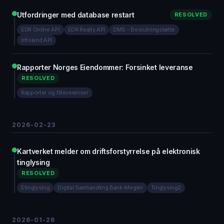
Utfordringer med database restart
RESOLVED
EDR Online API
EDR Realty API
DMS - Beslutningstøtte
Infoland API
Rapporter Norges Eiendommer: Forsinket leveranse
RESOLVED
Rapporter og filleveranser
2026-02-23
Kartverket melder om driftsforstyrrelse på elektronisk
tinglysing
RESOLVED
Etinglysing
Digital Samhandling Bank-Megler
Tinglysing2
2026-01-26