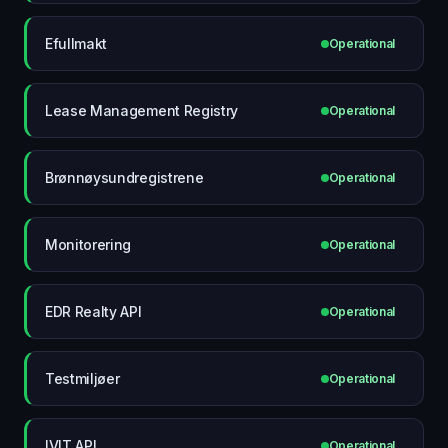
Efullmakt
Operational
Lease Management Registry
Operational
Brønnøysundregistrene
Operational
Monitorering
Operational
EDR Realty API
Operational
Testmiljøer
Operational
IVIT API
Operational