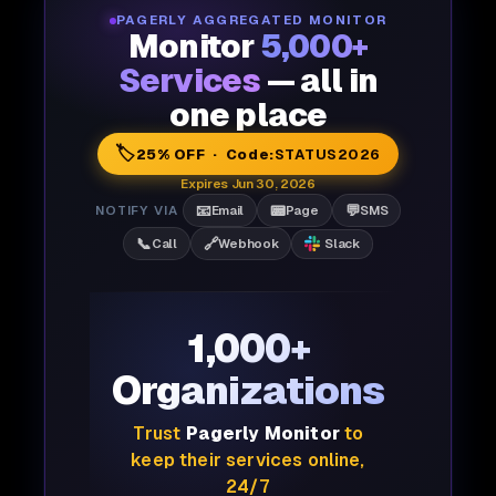
PAGERLY AGGREGATED MONITOR
Monitor
5,000+
Services
— all in
one place
🏷️
25% OFF · Code:
STATUS2026
Expires Jun 30, 2026
📧
📟
💬
NOTIFY VIA
Email
Page
SMS
📞
🔗
Call
Webhook
Slack
1,000+
Organizations
Trust
Pagerly Monitor
to
keep their services online,
24/7