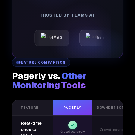
TRUSTED BY TEAMS AT
dYdX
Joby
Perple
FEATURE COMPARISON
Pagerly vs.
Other
Monitoring Tools
FEATURE
PAGERLY
DOWNDETECTOR
Real-time
checks
Crowd-sourced
Crowdsourced +