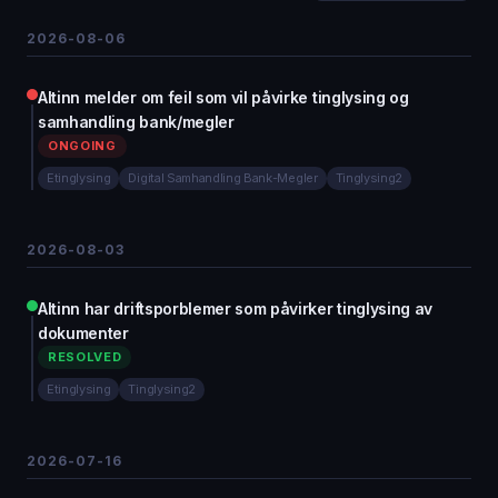
2026-08-06
Altinn melder om feil som vil påvirke tinglysing og
samhandling bank/megler
ONGOING
Etinglysing
Digital Samhandling Bank-Megler
Tinglysing2
2026-08-03
Altinn har driftsporblemer som påvirker tinglysing av
dokumenter
RESOLVED
Etinglysing
Tinglysing2
2026-07-16