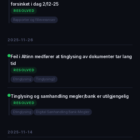
forsinket i dag 2/12-25
RESOLVED
Rapporter og filleveranser
2025-11-26
Feil i Altinn medfører at tinglysing av dokumenter tar lang
tid
RESOLVED
Etinglysing
Tinglysing2
Tinglysing og samhandling megler/bank er utilgjengelig
RESOLVED
Etinglysing
Digital Samhandling Bank-Megler
2025-11-14