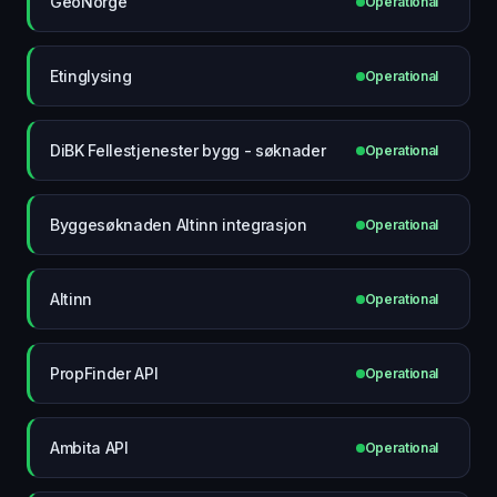
GeoNorge
Operational
Etinglysing
Operational
DiBK Fellestjenester bygg - søknader
Operational
Byggesøknaden Altinn integrasjon
Operational
Altinn
Operational
PropFinder API
Operational
Ambita API
Operational