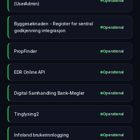
Operational
(UserAdmin)
Byggesøknaden - Register for sentral
Operational
godkjenning integrasjon
PropFinder
Operational
EDR Online API
Operational
Digital Samhandling Bank-Megler
Operational
Tinglysing2
Operational
Infoland brukerinnlogging
Operational